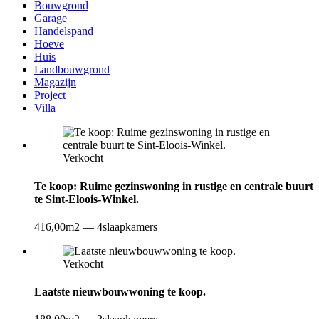
Bouwgrond
Garage
Handelspand
Hoeve
Huis
Landbouwgrond
Magazijn
Project
Villa
Verkocht
Te koop: Ruime gezinswoning in rustige en centrale buurt
te Sint-Eloois-Winkel.
416,00m2
—
4slaapkamers
Verkocht
Laatste nieuwbouwwoning te koop.