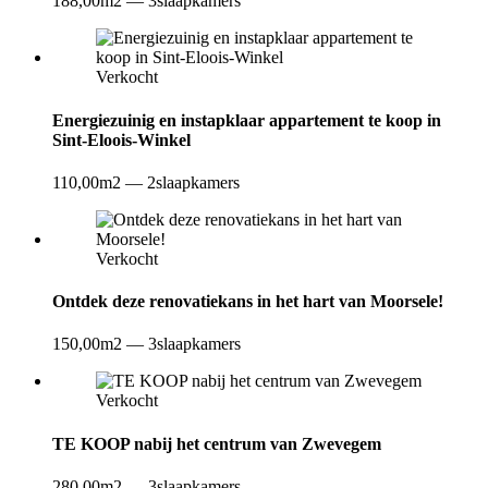
188,00m2
—
3slaapkamers
Verkocht
Energiezuinig en instapklaar appartement te koop in
Sint-Eloois-Winkel
110,00m2
—
2slaapkamers
Verkocht
Ontdek deze renovatiekans in het hart van Moorsele!
150,00m2
—
3slaapkamers
Verkocht
TE KOOP nabij het centrum van Zwevegem
280,00m2
—
3slaapkamers