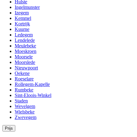
Hulste
Ingelmunster
Izegem
Kemmel
Kortrijk
Kuurne
Ledegem
Lendelede
Meulebeke
Moeskroen
Moorsele
Moorslede
Nieuwpoort
Oekene
Roeselare
Rollegem-Kapelle
Rumbeke
Sint-Eloois-Winkel
Staden
Wevelgem
Wielsbeke
Zwevegem
Prijs