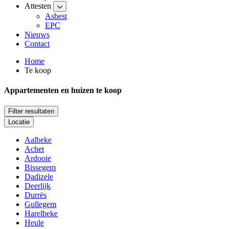
Attesten
Asbest
EPC
Nieuws
Contact
Home
Te koop
Appartementen en huizen te koop
Filter resultaten
Locatie
Aalbeke
Achet
Ardooie
Bissegem
Dadizele
Deerlijk
Durrës
Gullegem
Harelbeke
Heule